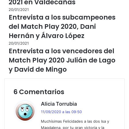
2021 en Valdecañas
20/01/2021
Entrevista a los subcampeones
del Match Play 2020, Dani
Hernán y Álvaro López
20/01/2021
Entrevista a los vencedores del
Match Play 2020 Julián de Lago
y David de Mingo
6 Comentarios
d
Alicia Torrubia
i
11/09/2020 a las 09:50
c
Muchísimas Felicidades a las dos Isa y
e
Magdalena, por tu gran victoria y la