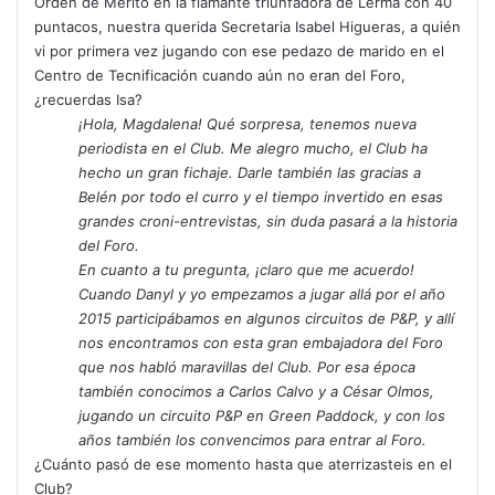
Orden de Mérito en la flamante triunfadora de Lerma con 40
puntacos, nuestra querida Secretaria Isabel Higueras, a quién
vi por primera vez jugando con ese pedazo de marido en el
Centro de Tecnificación cuando aún no eran del Foro,
¿recuerdas Isa?
¡Hola, Magdalena! Qué sorpresa, tenemos nueva
periodista en el Club. Me alegro mucho, el Club ha
hecho un gran fichaje. Darle también las gracias a
Belén por todo el curro y el tiempo invertido en esas
grandes croni-entrevistas, sin duda pasará a la historia
del Foro.
En cuanto a tu pregunta, ¡claro que me acuerdo!
Cuando Danyl y yo empezamos a jugar allá por el año
2015 participábamos en algunos circuitos de P&P, y allí
nos encontramos con esta gran embajadora del Foro
que nos habló maravillas del Club. Por esa época
también conocimos a Carlos Calvo y a César Olmos,
jugando un circuito P&P en Green Paddock, y con los
años también los convencimos para entrar al Foro.
¿Cuánto pasó de ese momento hasta que aterrizasteis en el
Club?