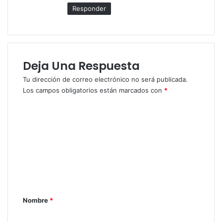
Responder
Deja Una Respuesta
Tu dirección de correo electrónico no será publicada.
Los campos obligatorios están marcados con
*
C
o
m
e
n
t
a
Nombre
*
r