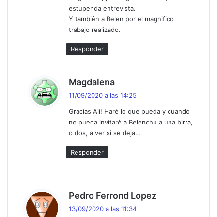
:
estupenda entrevista.
Y también a Belen por el magnifico
trabajo realizado.
Responder
d
Magdalena
i
11/09/2020 a las 14:25
c
Gracias Ali! Haré lo que pueda y cuando
e
no pueda invitarè a Belenchu a una birra,
:
o dos, a ver si se deja…
Responder
d
Pedro Ferrond Lopez
i
13/09/2020 a las 11:34
c