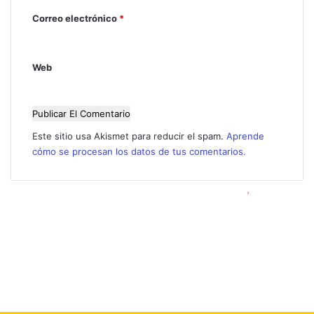
i
Correo electrónico
*
o
*
Web
Este sitio usa Akismet para reducir el spam.
Aprende
cómo se procesan los datos de tus comentarios.
© Copyright 2026, Todos los derechos reservados |
Foro 2000
Facebook
X
Flickr
YouTube
Instagram
Botón