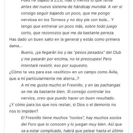
Pues he bajado a 25,6, más o menos lo que tenía
antes del nuevo sistema de hándicap mundial. A ver si
consigo seguir bajando un poco, que me pongo
nerviosa en los Torneos y no doy pie con bola… Y
tengo que entrenar un poco más, sobre todo juego
corto, que reconozco que me da bastante pereza.
Has dado un buen salto en la general y estás como primera
dama…
Bueno, ¡ya llegarán los y las “pesos pesados” del Club
y me pasarán por encima, no te preocupes! Pero
intentaré resistir, eso por supuesto.
¿Cómo te ves para ese «exótico» en un campo como Ávila,
que a mí particularmente me aterra…?
A mí me gusta mucho el Fresnillo, y en las pachangas
se me da bastante bien. Si consigo controlar los
nervios, creo que puedo hacer un buen resultado.
¿Y cómo para los que nos restan, si Dios o el demonio no
nos lo impiden?
El Fresnillo tiene muchos “novios”, hay muchos socios
del Foro que lo conocen y lo juegan muy bien. Así que
va a estar complicado, habrá que pelear hasta el último