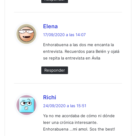
d
Elena
i
17/09/2020 a las 14:07
c
Enhorabuena a las dos me encanta la
e
entrevista. Recuerdos para Belén y ojalá
:
se repita la entrevista en Ávila
Responder
d
Richi
i
24/09/2020 a las 15:51
c
Ya no me acordaba de cómo ni dónde
e
leer una crónica interesante.
:
Enhorabuena …mi amol. Sos the best!