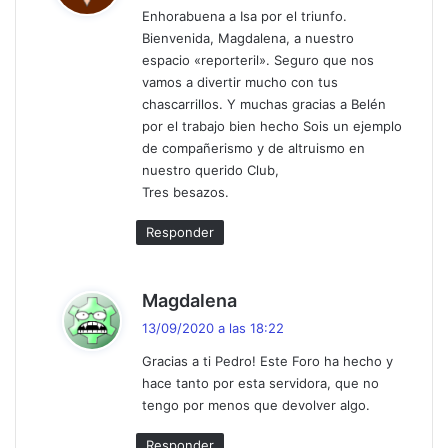
Enhorabuena a Isa por el triunfo.
e
Bienvenida, Magdalena, a nuestro
:
espacio «reporteril». Seguro que nos
vamos a divertir mucho con tus
chascarrillos. Y muchas gracias a Belén
por el trabajo bien hecho Sois un ejemplo
de compañerismo y de altruismo en
nuestro querido Club,
Tres besazos.
Responder
d
Magdalena
i
13/09/2020 a las 18:22
c
Gracias a ti Pedro! Este Foro ha hecho y
e
hace tanto por esta servidora, que no
:
tengo por menos que devolver algo.
Responder