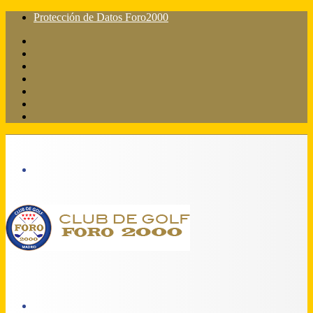
Protección de Datos Foro2000
Facebook
X
Flickr
YouTube
Instagram
Acceso
Barra
lateral
Menú
Acceso