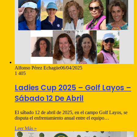
Alfonso Pérez Echagüe
06/04/2025
1
405
Ladies Cup 2025 – Golf Layos –
Sábado 12 De Abril
El sábado 12 de abril de 2025, en el campo Golf Layos, se
disputa el enfrentamiento anual entre el equipo…
Leer Más »