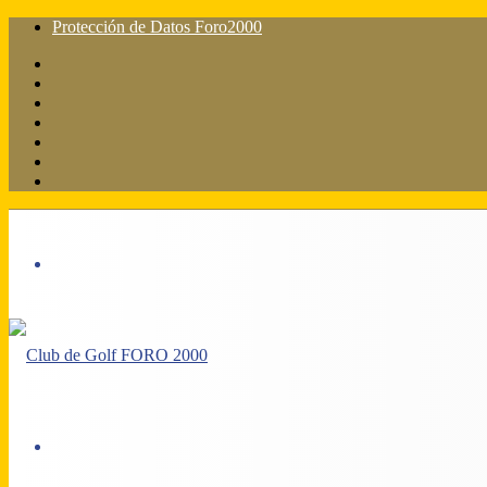
Protección de Datos Foro2000
Facebook
X
Flickr
YouTube
Instagram
Acceso
Barra
lateral
Menú
Acceso