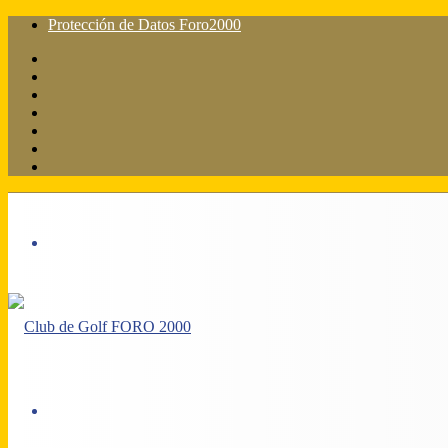
Protección de Datos Foro2000
Facebook
X
Flickr
YouTube
Instagram
Acceso
Barra
lateral
Menú
Acceso