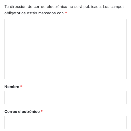
Tu dirección de correo electrónico no será publicada.
Los campos
obligatorios están marcados con
*
C
o
m
e
n
t
a
r
Nombre
*
i
o
*
Correo electrónico
*