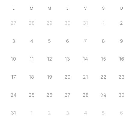
L
M
M
J
V
S
D
27
28
29
30
31
2
1
7
3
4
5
6
8
9
10
11
12
13
14
15
16
17
18
19
20
21
22
23
24
25
26
27
28
30
29
31
1
2
4
6
3
5