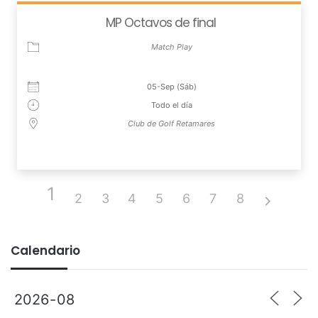
MP Octavos de final
Match Play
05-Sep (Sáb)
Todo el día
Club de Golf Retamares
1
2
3
4
5
6
7
8
Calendario