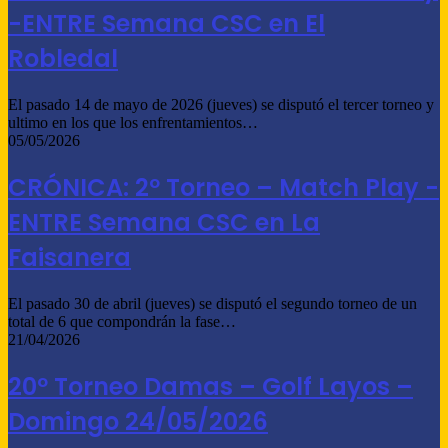
-ENTRE Semana CSC en El
Robledal
El pasado 14 de mayo de 2026 (jueves) se disputó el tercer torneo y
ultimo en los que los enfrentamientos…
05/05/2026
CRÓNICA: 2º Torneo – Match Play -
ENTRE Semana CSC en La
Faisanera
El pasado 30 de abril (jueves) se disputó el segundo torneo de un
total de 6 que compondrán la fase…
21/04/2026
20º Torneo Damas – Golf Layos –
Domingo 24/05/2026