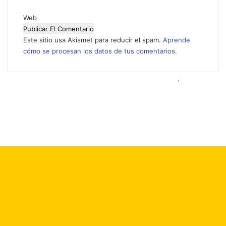
*
Web
Este sitio usa Akismet para reducir el spam.
Aprende
cómo se procesan los datos de tus comentarios.
© Copyright 2026, Todos los derechos reservados |
Foro 2000
Facebook
X
Flickr
YouTube
Instagram
Botón
volver
arriba