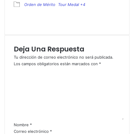
Orden de Mérito
Tour Medal +4
Deja Una Respuesta
Tu dirección de correo electrónico no será publicada.
Los campos obligatorios están marcados con
*
C
o
m
e
n
t
a
r
i
Nombre
*
o
Correo electrónico
*