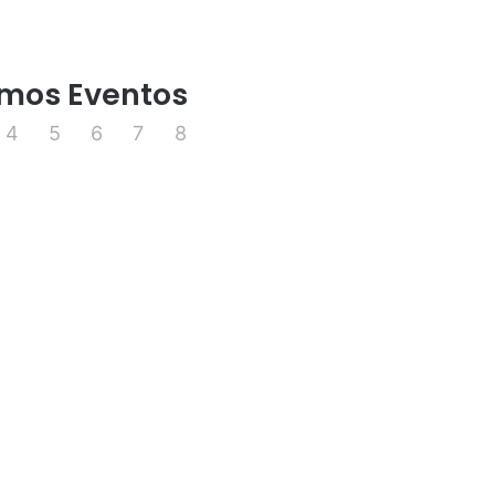
imos Eventos
4
5
6
7
8