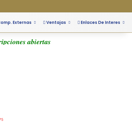
o
ra lateral
omp. Externas
Ventajas
Enlaces De Interes
ipciones abiertas
75