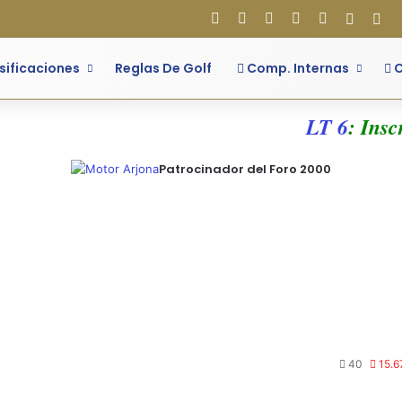
Facebook
X
Flickr
YouTube
Instagram
Acces
Bar
sificaciones
Reglas De Golf
Comp. Internas
C
LT 6
: Inscr
Patrocinador del Foro 2000
40
15.6