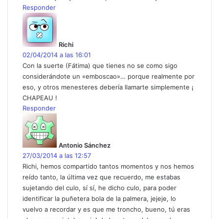
Responder
d
i
c
Richi
e
02/04/2014 a las 16:01
:
Con la suerte (Fátima) que tienes no se como sigo
considerándote un «emboscao»… porque realmente por
eso, y otros menesteres debería llamarte simplemente ¡
CHAPEAU !
Responder
d
i
c
Antonio Sánchez
e
27/03/2014 a las 12:57
:
Richi, hemos compartido tantos momentos y nos hemos
reído tanto, la última vez que recuerdo, me estabas
sujetando del culo, sí sí, he dicho culo, para poder
identificar la puñetera bola de la palmera, jejeje, lo
vuelvo a recordar y es que me troncho, bueno, tú eras