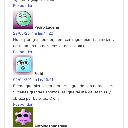
Responder
d
i
c
Pedro Lucena
e
22/03/2014 a las 11:22
:
No soy un gran orador, pero para agradecer tu amistad y
darte un gran abrazo me sobra la letanía.
Responder
d
i
c
Richi
e
02/04/2014 a las 15:41
:
Puede que pienses que no eres grande «orando»… pero
SÍ tienes grandes abrazos. así que déjate de letanías y
abraza por bulerías. Ole ¡¡
Responder
d
i
c
Antonio Camarasa