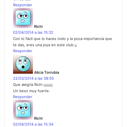
Responder
d
i
c
Richi
e
02/04/2014 a las 15:32
:
Con lo fácil que lo haces todo y la poca importancia que
te das, eres una joya en este club ¡¡
Responder
d
i
c
Alicia Torrubia
e
22/03/2014 a las 08:55
:
Que alegría Richi ¡¡¡¡¡¡¡¡
Un beso muy fuerte.
Responder
d
i
c
Richi
e
02/04/2014 a las 15:34
: