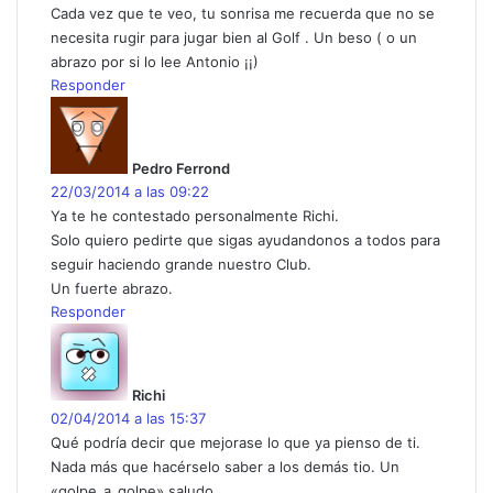
Cada vez que te veo, tu sonrisa me recuerda que no se
necesita rugir para jugar bien al Golf . Un beso ( o un
abrazo por si lo lee Antonio ¡¡)
Responder
d
i
c
Pedro Ferrond
e
22/03/2014 a las 09:22
:
Ya te he contestado personalmente Richi.
Solo quiero pedirte que sigas ayudandonos a todos para
seguir haciendo grande nuestro Club.
Un fuerte abrazo.
Responder
d
i
c
Richi
e
02/04/2014 a las 15:37
:
Qué podría decir que mejorase lo que ya pienso de ti.
Nada más que hacérselo saber a los demás tio. Un
«golpe_a_golpe» saludo