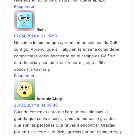
tenemos el honor de disfrutar. Un fuerte abrazo
Responder
d
i
c
Richi
e
02/04/2014 a las 15:53
:
No sabes lo mucho que aprendí en un sólo día de Golf
contigo. Aprendí que si …alguien te enseña como debe
comportarse adecuadamente en el campo de Golf sin
estridencias y con admiración por el juego… Ritxi…
debes fijarte más ¡¡
Responder
d
i
c
Antonio Aboy
e
26/03/2014 a las 00:40
:
Cuando comenzó esto del Foro, nunca piensas lo
grande que se va a hacer, y mucho menos lo grandes
que son las personas que te vas a encontrar. Gracias
por entrar a este club Richi, gracias por ser como eres, y