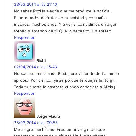
e
23/03/2014 a las 21:40
:
No sabes Ritxi la alegria que me produce la noticia.
Espero poder disfrutar de tu amistad y compañia
muchos, muchos años. Y a ver si coincidimos en algun
torneo y aprendo de ti. Que lo necesito. Un abrazo
Responder
d
i
c
Richi
e
02/04/2014 a las 15:43
:
Nunca me han llamado Ritxi, pero viniendo de ti… me lo
apropio. Por cierto… ya se porque te quejas tanto ¡¡¡.
Toda tu suerte la gastaste cuando conociste a Alicia ¡¡.
Responder
d
i
c
Jorge Maura
e
25/03/2014 a las 09:56
:
Me alegro muchísimo. Eres un privilegio del que