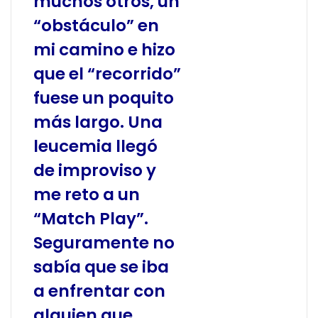
muchos otros, un
“obstáculo” en
mi camino e hizo
que el “recorrido”
fuese un poquito
más largo. Una
leucemia llegó
de improviso y
me reto a un
“Match Play”.
Seguramente no
sabía que se iba
a enfrentar con
alguien que