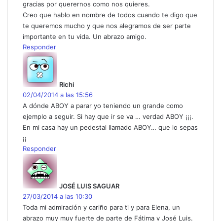
gracias por querernos como nos quieres.
Creo que hablo en nombre de todos cuando te digo que
te queremos mucho y que nos alegramos de ser parte
importante en tu vida. Un abrazo amigo.
Responder
d
i
c
Richi
e
02/04/2014 a las 15:56
:
A dónde ABOY a parar yo teniendo un grande como
ejemplo a seguir. Si hay que ir se va … verdad ABOY ¡¡¡.
En mi casa hay un pedestal llamado ABOY… que lo sepas
¡¡
Responder
d
i
c
JOSÉ LUIS SAGUAR
e
27/03/2014 a las 10:30
:
Toda mi admiración y cariño para ti y para Elena, un
abrazo muy muy fuerte de parte de Fátima y José Luis.