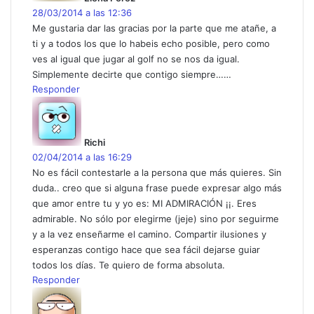
e
28/03/2014 a las 12:36
:
Me gustaria dar las gracias por la parte que me atañe, a
ti y a todos los que lo habeis echo posible, pero como
ves al igual que jugar al golf no se nos da igual.
Simplemente decirte que contigo siempre……
Responder
d
i
c
Richi
e
02/04/2014 a las 16:29
:
No es fácil contestarle a la persona que más quieres. Sin
duda.. creo que si alguna frase puede expresar algo más
que amor entre tu y yo es: MI ADMIRACIÓN ¡¡. Eres
admirable. No sólo por elegirme (jeje) sino por seguirme
y a la vez enseñarme el camino. Compartir ilusiones y
esperanzas contigo hace que sea fácil dejarse guiar
todos los días. Te quiero de forma absoluta.
Responder
d
i