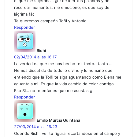
el que me sujetabas, ¡jo! de leer tus palabras y de
recordar momentos, me emociono, es que soy de
lágrima fácil.
Te queremos campeón Toñi y Antonio
Responder
d
i
c
Richi
e
02/04/2014 a las 16:17
:
La verdad es que me has hecho reir tanto., tanto …
Hemos discutido de todo lo divino y lo humano que
entiendo que la Toñi te siga aguantando como Elena me
aguanta a mi. Es que la vida cambia de color contigo.
Eso SI… no te enfades que me asustas ¡¡
Responder
d
i
c
Emilio Murcia Quintana
e
27/03/2014 a las 16:23
:
Querido Richi, ver tu figura recortandose en el campo y