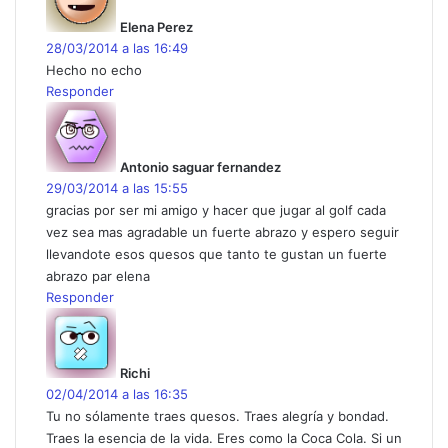
c
Elena Perez
e
28/03/2014 a las 16:49
:
Hecho no echo
Responder
d
i
c
Antonio saguar fernandez
e
29/03/2014 a las 15:55
:
gracias por ser mi amigo y hacer que jugar al golf cada
vez sea mas agradable un fuerte abrazo y espero seguir
llevandote esos quesos que tanto te gustan un fuerte
abrazo par elena
Responder
d
i
c
Richi
e
02/04/2014 a las 16:35
:
Tu no sólamente traes quesos. Traes alegría y bondad.
Traes la esencia de la vida. Eres como la Coca Cola. Si un