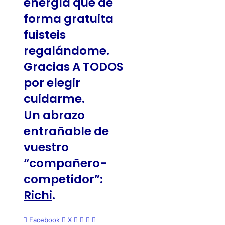
energía que de
forma gratuita
fuisteis
regalándome.
Gracias
A TODOS
por elegir
cuidarme.
Un abrazo
entrañable de
vuestro
“compañero-
competidor”:
Richi
.
WhatsApp
Telegram
Compartir
Imprimir
Facebook
X