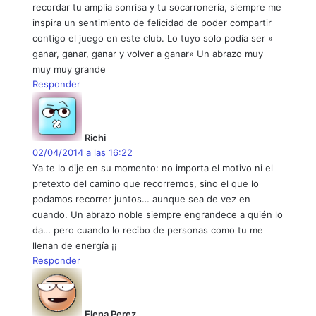
recordar tu amplia sonrisa y tu socarronería, siempre me
inspira un sentimiento de felicidad de poder compartir
contigo el juego en este club. Lo tuyo solo podía ser »
ganar, ganar, ganar y volver a ganar» Un abrazo muy
muy muy grande
Responder
d
i
c
Richi
e
02/04/2014 a las 16:22
:
Ya te lo dije en su momento: no importa el motivo ni el
pretexto del camino que recorremos, sino el que lo
podamos recorrer juntos… aunque sea de vez en
cuando. Un abrazo noble siempre engrandece a quién lo
da… pero cuando lo recibo de personas como tu me
llenan de energía ¡¡
Responder
d
i
c
Elena Perez