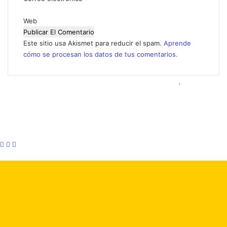
*
Web
Este sitio usa Akismet para reducir el spam.
Aprende
cómo se procesan los datos de tus comentarios.
© Copyright 2026, Todos los derechos reservados |
Foro 2000
Facebook
X
Flickr
YouTube
Instagram
Facebook
X
WhatsApp
Botón
volver
arriba