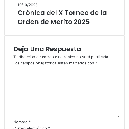
19/10/2025
Crónica del X Torneo de la
Orden de Merito 2025
Deja Una Respuesta
Tu dirección de correo electrónico no será publicada.
Los campos obligatorios están marcados con
*
C
o
m
e
n
t
a
r
i
Nombre
*
o
Correo electrónico
*