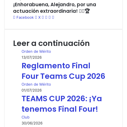
¡Enhorabuena, Alejandro, por una
actuación extraordinaria! 🏌️‍♂️🏆
WhatsApp
Telegram
Compartir
Imprimir
Facebook
X
por
correo
electrónico
Leer a continuación
Orden de Mérito
13/07/2026
Reglamento Final
Four Teams Cup 2026
Orden de Mérito
01/07/2026
TEAMS CUP 2026: ¡Ya
tenemos Final Four!
Club
30/06/2026