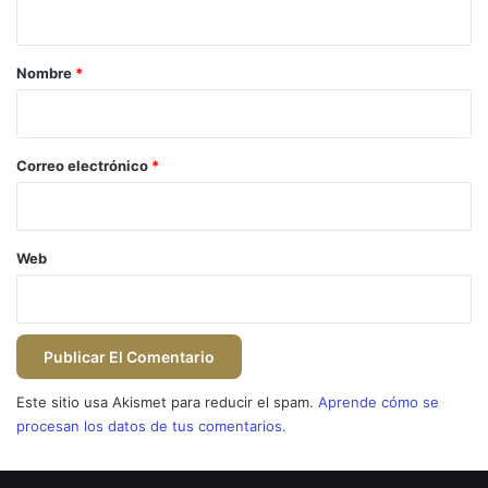
t
a
r
Nombre
*
i
o
*
Correo electrónico
*
Web
Este sitio usa Akismet para reducir el spam.
Aprende cómo se
procesan los datos de tus comentarios.