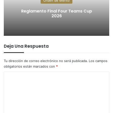
Orden de Mérito
Reglamento Final Four Teams Cup
2026
Deja Una Respuesta
Tu dirección de correo electrónico no será publicada.
Los campos
obligatorios están marcados con
*
C
o
m
e
n