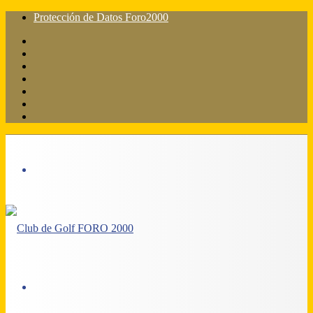
Protección de Datos Foro2000
Facebook
X
Flickr
YouTube
Instagram
Acceso
Barra
lateral
Menú
Acceso