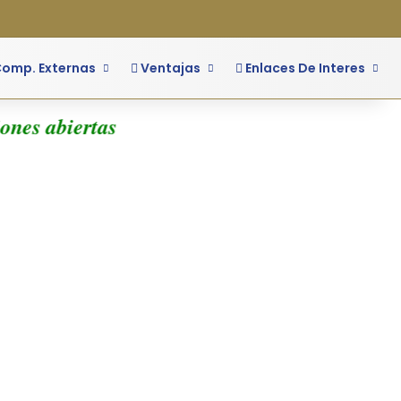
o
ra lateral
omp. Externas
Ventajas
Enlaces De Interes
ones abiertas