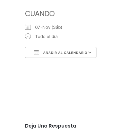
CUANDO
07-Nov (Sáb)
Todo el día
AÑADIR AL CALENDARIO
Descargar ICS
Google Calendar
iCalendar
Office 365
Outlook Live
Deja Una Respuesta