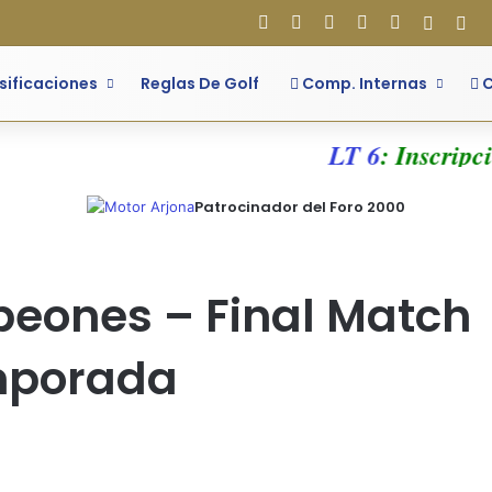
Facebook
X
Flickr
YouTube
Instagram
Acces
Bar
sificaciones
Reglas De Golf
Comp. Internas
C
LT 6
: Inscripci
Patrocinador del Foro 2000
eones – Final Match
emporada