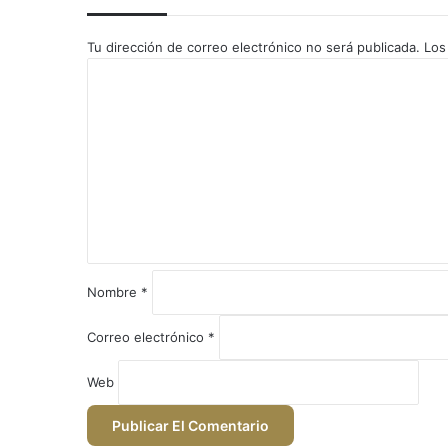
Tu dirección de correo electrónico no será publicada.
Los
C
o
m
e
n
t
a
r
i
o
*
Nombre
*
Correo electrónico
*
Web