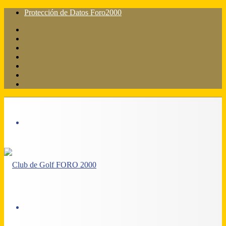
Protección de Datos Foro2000
Facebook
X
Flickr
YouTube
Instagram
Acceso
Barra
lateral
Menú
Acceso