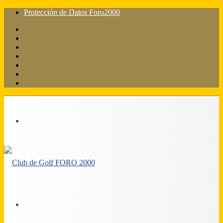
Protección de Datos Foro2000
Facebook
X
Flickr
YouTube
Instagram
Acceso
Barra
lateral
Menú
Acceso