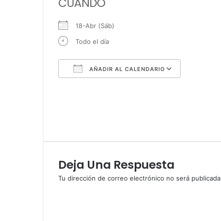
CUANDO
18-Abr (Sáb)
Todo el día
AÑADIR AL CALENDARIO
Descargar ICS
Google Calendar
iCalendar
Office 365
Outlook Live
Deja Una Respuesta
Tu dirección de correo electrónico no será publicada
C
o
m