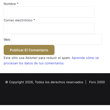
o
Nombre
*
*
Correo electrónico
*
Web
Este sitio usa Akismet para reducir el spam.
Aprende cómo se
procesan los datos de tus comentarios.
© Copyright 2026, Todos los derechos reservados |
Foro 2000
Facebook
X
Flickr
YouTube
Instagram
Facebook
X
WhatsApp