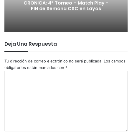
CRONICA: 4º Torneo – Match Play -
FIN de Semana CSC en Layos
Deja Una Respuesta
Tu dirección de correo electrónico no será publicada.
Los campos
obligatorios están marcados con
*
C
o
m
e
n
t
a
r
i