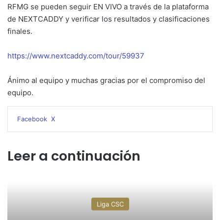
RFMG se pueden seguir EN VIVO a través de la plataforma
de NEXTCADDY y verificar los resultados y clasificaciones
finales.
https://www.nextcaddy.com/tour/59937
Ánimo al equipo y muchas gracias por el compromiso del
equipo.
WhatsApp
Telegram
Compartir
Imprimir
Facebook
X
por
correo
electrónico
Leer a continuación
Liga CSC