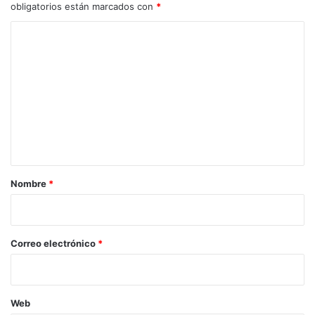
obligatorios están marcados con
*
C
o
m
e
n
t
a
r
Nombre
*
i
o
*
Correo electrónico
*
Web