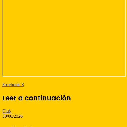
WhatsApp
Telegram
Compartir
Imprimir
Facebook
X
por
correo
Leer a continuación
electrónico
Club
30/06/2026