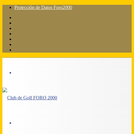
Protección de Datos Foro2000
Facebook
X
Flickr
YouTube
Instagram
Acceso
Barra
lateral
Menú
Acceso