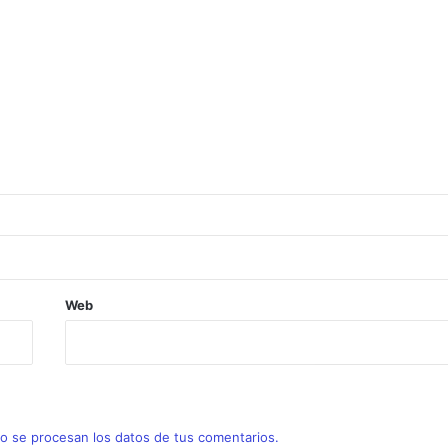
s quitamos la espina del 25
 -ENTRE Semana CSC en El Robledal
ENTRE Semana CSC en La Faisanera
Web
-FIN de Semana CSC en Montealvar
 se procesan los datos de tus comentarios.