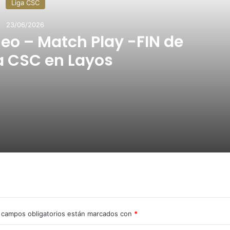
Liga CSC
23/06/2026
eo – Match Play -FIN de
 CSC en Layos
FIN de Semana CSC en Layos
FIN de Semana CSC en Palomarejos
 campos obligatorios están marcados con
*