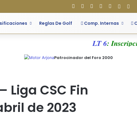
Facebook
X
Flickr
YouTube
Instagram
Acces
Bar
sificaciones
Reglas De Golf
Comp. Internas
C
LT 6
: Inscripcion
Patrocinador del Foro 2000
– Liga CSC Fin
bril de 2023