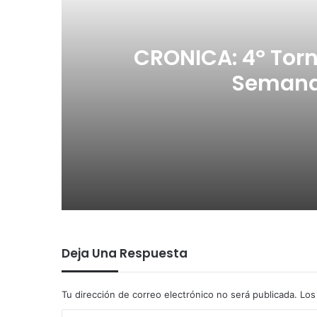
CRONICA: 4º Torn
Semana
23/06/2026
CRONICA: 4º Torneo – Match Play -
03/06/2026
Deja Una Respuesta
CRONICA: 3º Torneo – Match Play -
Tu dirección de correo electrónico no será publicada.
Los