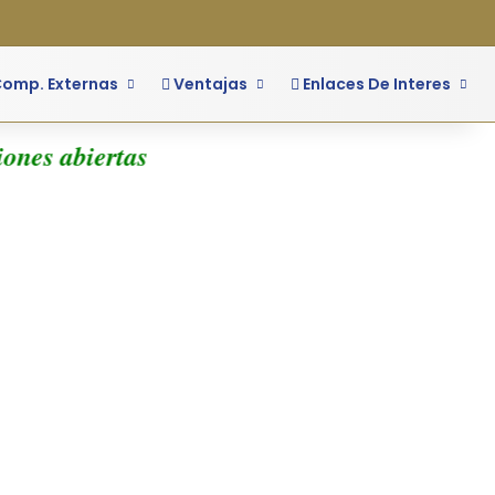
o
ra lateral
omp. Externas
Ventajas
Enlaces De Interes
es abiertas