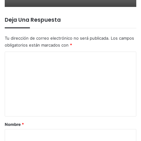
Deja Una Respuesta
Tu dirección de correo electrónico no será publicada.
Los campos
obligatorios están marcados con
*
C
o
m
e
n
t
a
r
Nombre
*
i