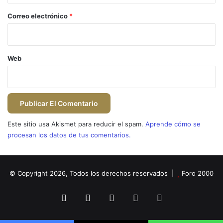
o
*
Correo electrónico
*
Web
Este sitio usa Akismet para reducir el spam.
Aprende cómo se
procesan los datos de tus comentarios.
© Copyright 2026, Todos los derechos reservados |
Foro 2000
Facebook
X
Flickr
YouTube
Instagram