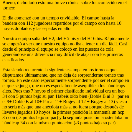
Bueno, dicho todo esto una breve crónica sobre lo acontecido en el
torneo:
El día comenzó con un tiempo envidiable. El campo hasta la
bandera con 112 jugadores repartidos por el campo con hasta 10
hoyos doblados y las espadas en alto.
Nuestro equipo salía del H2, del H5 bis y del H16 bis. Rápidamente
se empezó a ver que nuestro equipo no iba a tener un día fácil. Casi
desde el principio el equipo se colocó en los puestos de cola
generándose una diferencia muy difícil de atajar con los primeros
clasificados.
Esta siendo recurrente la siguiente estampa en los torneos que
disputamos últimamente, que no deja de sorprenderme torneo tras
torneo. En este caso especialmente sorprendente por ser el campo en
el que se juega, que no es especialmente asequible a los hándicaps
altos. Pues tras 7 hoyos el primer clasificado individual era un hcp
34 con 5 puntos bajo su par. Habeis oído bien (Doble B al 8+ par en
el 9+ Doble B al 10+ Par al 11+ Bogey al 12 + Bogey al 13) y esto
no sería más que una anécdota más si no fuera porque después de
llevarse jugados 10 hoyos, la primera posición la mantenía un hcp
35 con (-3 puntos bajo su par) y la segunda posición la ostentaba un
hándicap 34 con la misma puntuación (-3 puntos bajo su par).