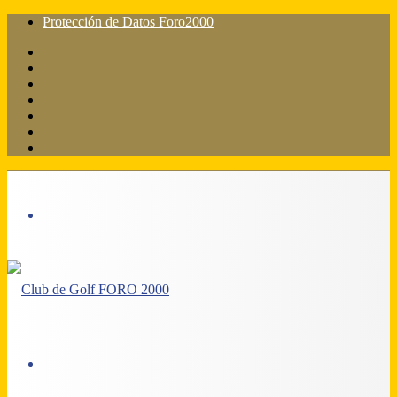
Protección de Datos Foro2000
Facebook
X
Flickr
YouTube
Instagram
Acceso
Barra
lateral
Menú
Acceso