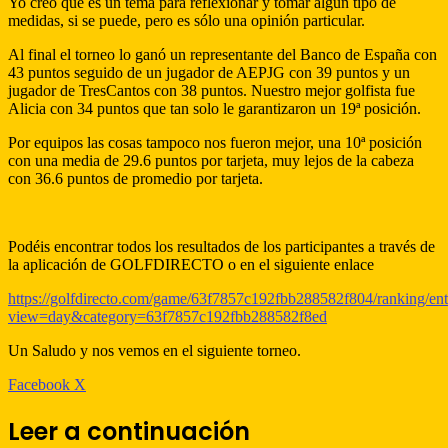
Yo creo que es un tema para reflexionar y tomar algún tipo de
medidas, si se puede, pero es sólo una opinión particular.
Al final el torneo lo ganó un representante del Banco de España con
43 puntos seguido de un jugador de AEPJG con 39 puntos y un
jugador de TresCantos con 38 puntos. Nuestro mejor golfista fue
Alicia con 34 puntos que tan solo le garantizaron un 19ª posición.
Por equipos las cosas tampoco nos fueron mejor, una 10ª posición
con una media de 29.6 puntos por tarjeta, muy lejos de la cabeza
con 36.6 puntos de promedio por tarjeta.
Podéis encontrar todos los resultados de los participantes a través de
la aplicación de GOLFDIRECTO o en el siguiente enlace
https://golfdirecto.com/game/63f7857c192fbb288582f804/ranking/ent
view=day&category=63f7857c192fbb288582f8ed
Un Saludo y nos vemos en el siguiente torneo.
WhatsApp
Telegram
Compartir
Imprimir
Facebook
X
por
correo
Leer a continuación
electrónico