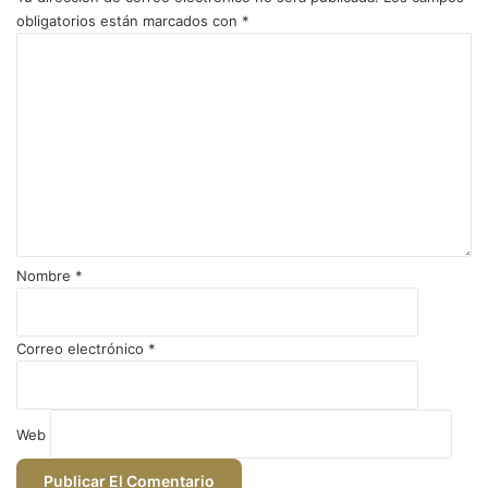
obligatorios están marcados con
*
C
o
m
e
n
t
a
r
i
o
Nombre
*
*
Correo electrónico
*
Web