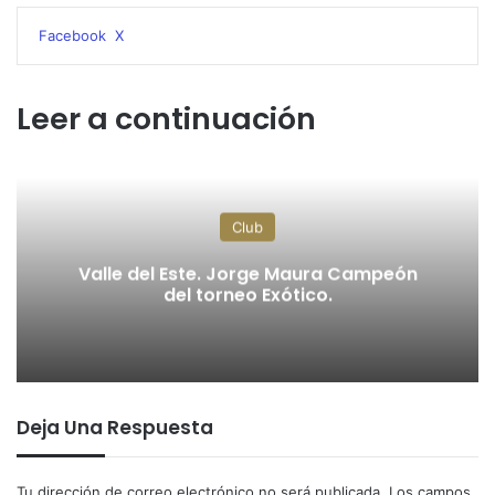
WhatsApp
Telegram
Compartir
Imprimir
Facebook
X
por
correo
electrónico
Leer a continuación
Club
Valle del Este. Jorge Maura Campeón
del torneo Exótico.
Deja Una Respuesta
Tu dirección de correo electrónico no será publicada.
Los campos