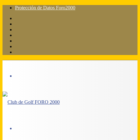
Protección de Datos Foro2000
Facebook
X
Flickr
YouTube
Instagram
Acceso
Barra
lateral
Menú
Acceso