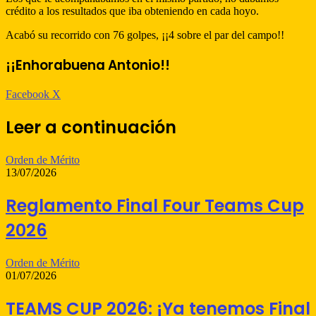
crédito a los resultados que iba obteniendo en cada hoyo.
Acabó su recorrido con 76 golpes, ¡¡4 sobre el par del campo!!
¡¡Enhorabuena Antonio!!
WhatsApp
Telegram
Compartir
Imprimir
Facebook
X
por
correo
Leer a continuación
electrónico
Orden de Mérito
13/07/2026
Reglamento Final Four Teams Cup
2026
Orden de Mérito
01/07/2026
TEAMS CUP 2026: ¡Ya tenemos Final