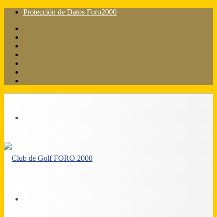
Protección de Datos Foro2000
Facebook
X
Flickr
YouTube
Instagram
Acceso
Barra
lateral
Menú
Acceso