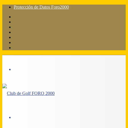
Protección de Datos Foro2000
Facebook
X
Flickr
YouTube
Instagram
Acceso
Barra
lateral
Menú
Acceso