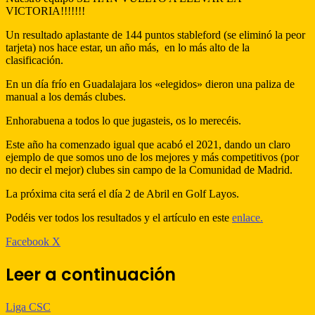
VICTORIA!!!!!!!
Un resultado aplastante de 144 puntos stableford (se eliminó la peor
tarjeta) nos hace estar, un año más, en lo más alto de la
clasificación.
En un día frío en Guadalajara los «elegidos» dieron una paliza de
manual a los demás clubes.
Enhorabuena a todos lo que jugasteis, os lo merecéis.
Este año ha comenzado igual que acabó el 2021, dando un claro
ejemplo de que somos uno de los mejores y más competitivos (por
no decir el mejor) clubes sin campo de la Comunidad de Madrid.
La próxima cita será el día 2 de Abril en Golf Layos.
Podéis ver todos los resultados y el artículo en este
enlace.
WhatsApp
Telegram
Compartir
Imprimir
Facebook
X
por
correo
Leer a continuación
electrónico
Liga CSC