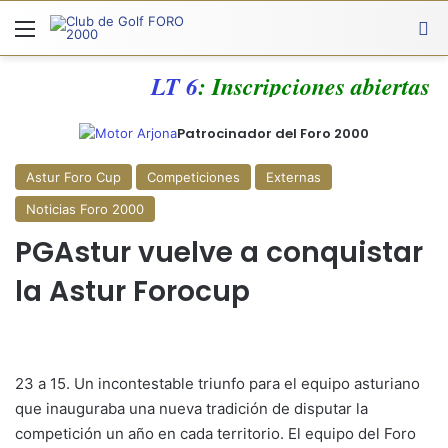
Menú
A
LT 6
: Inscripciones abiertas
Patrocinador del Foro 2000
Astur Foro Cup
Competiciones
Externas
Noticias Foro 2000
PGAstur vuelve a conquistar
la Astur Forocup
23 a 15. Un incontestable triunfo para el equipo asturiano
que inauguraba una nueva tradición de disputar la
competición un año en cada territorio. El equipo del Foro