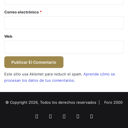
o
*
Correo electrónico
*
Web
Este sitio usa Akismet para reducir el spam.
Aprende cómo se
procesan los datos de tus comentarios.
© Copyright 2026, Todos los derechos reservados |
Foro 2000
Facebook
X
Flickr
YouTube
Instagram