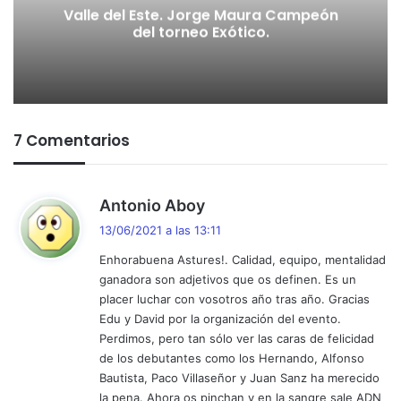
Valle del Este. Jorge Maura Campeón
del torneo Exótico.
7 Comentarios
d
Antonio Aboy
i
13/06/2021 a las 13:11
c
Enhorabuena Astures!. Calidad, equipo, mentalidad
e
ganadora son adjetivos que os definen. Es un
:
placer luchar con vosotros año tras año. Gracias
Edu y David por la organización del evento.
Perdimos, pero tan sólo ver las caras de felicidad
de los debutantes como los Hernando, Alfonso
Bautista, Paco Villaseñor y Juan Sanz ha merecido
la pena. Ahora os pinchan y en la sangre sale ADN