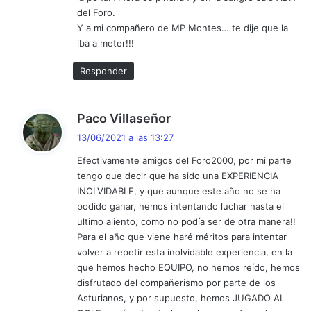
del Foro.
Y a mi compañero de MP Montes… te dije que la
iba a meter!!!
Responder
d
Paco Villaseñor
i
13/06/2021 a las 13:27
c
Efectivamente amigos del Foro2000, por mi parte
e
tengo que decir que ha sido una EXPERIENCIA
:
INOLVIDABLE, y que aunque este año no se ha
podido ganar, hemos intentando luchar hasta el
ultimo aliento, como no podía ser de otra manera!!
Para el año que viene haré méritos para intentar
volver a repetir esta inolvidable experiencia, en la
que hemos hecho EQUIPO, no hemos reído, hemos
disfrutado del compañerismo por parte de los
Asturianos, y por supuesto, hemos JUGADO AL