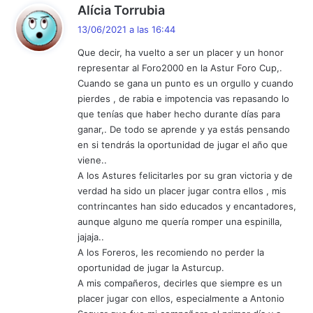
d
Alícia Torrubia
i
13/06/2021 a las 16:44
c
Que decir, ha vuelto a ser un placer y un honor
e
representar al Foro2000 en la Astur Foro Cup,.
:
Cuando se gana un punto es un orgullo y cuando
pierdes , de rabia e impotencia vas repasando lo
que tenías que haber hecho durante días para
ganar,. De todo se aprende y ya estás pensando
en si tendrás la oportunidad de jugar el año que
viene..
A los Astures felicitarles por su gran victoria y de
verdad ha sido un placer jugar contra ellos , mis
contrincantes han sido educados y encantadores,
aunque alguno me quería romper una espinilla,
jajaja..
A los Foreros, les recomiendo no perder la
oportunidad de jugar la Asturcup.
A mis compañeros, decirles que siempre es un
placer jugar con ellos, especialmente a Antonio