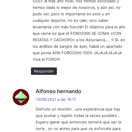
GOLF al más alto nivel, nos hemos esforzado y
hemos dado lo mejor de nosotros, y aún así, no
pudo ser, pero lo importante en este y en
cualquier deporte, no es caer, sino saber
levantarse con más fuerza!! El objetivo para el año
que viene es que el FORO2000 SE COMA «CON
PATATAS Y CACHOPO» a los Asturianos…. Y SI, en
los análisis de sangre de ayer, había un apartado
que ponía ADN FORO2000 100% JAJAJAJAJAJA
Viva el FORO!!!
Responder
d
Alfonso hernando
i
13/06/2021 a las 16:17
c
Disfrute un montón , una experiencia que hay
e
que probar y repetir todas la veces posibles ,.
:
Espero ganar que entonces ternera que ser la
osria , yo os animo para que os esforcéis para