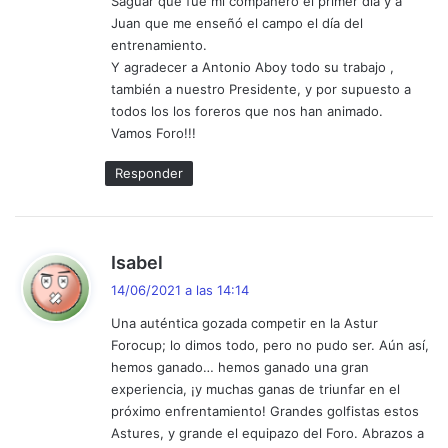
Saguar que fue mi compañero el primer día y a
Juan que me enseñó el campo el día del
entrenamiento.
Y agradecer a Antonio Aboy todo su trabajo ,
también a nuestro Presidente, y por supuesto a
todos los los foreros que nos han animado.
Vamos Foro!!!
Responder
d
Isabel
i
14/06/2021 a las 14:14
c
Una auténtica gozada competir en la Astur
e
Forocup; lo dimos todo, pero no pudo ser. Aún así,
:
hemos ganado… hemos ganado una gran
experiencia, ¡y muchas ganas de triunfar en el
próximo enfrentamiento! Grandes golfistas estos
Astures, y grande el equipazo del Foro. Abrazos a