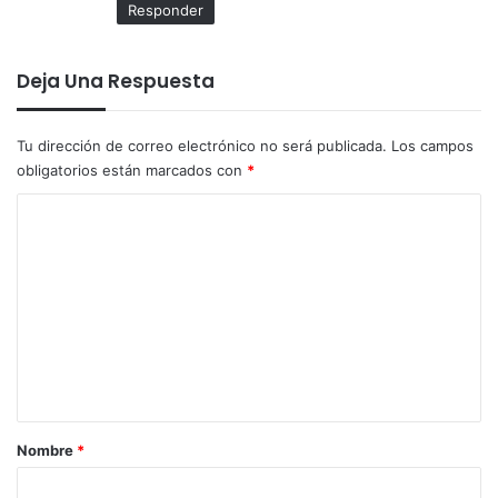
Responder
Deja Una Respuesta
Tu dirección de correo electrónico no será publicada.
Los campos
obligatorios están marcados con
*
C
o
m
e
n
t
a
r
Nombre
*
i