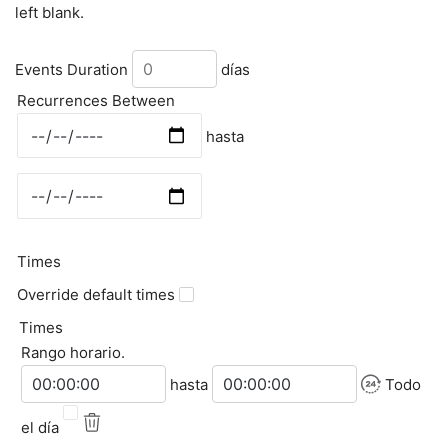
left blank.
Events Duration
días
Recurrences Between
Selecciona un rango de fechas
hasta
Times
Override default times
Times
Rango horario.
Hora de inicio
Hora de finalización
hasta
Todo
el día