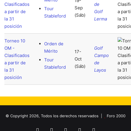
19-
Clasificados
de
Sep
Tour
a partir de
Golf
(Sáb)
Stableford
la 31
Lerma
posición
Torneo 10
Orden de
OM -
Golf
Mérito
17-
Clasificados
Campo
Oct
Tour
a partir de
de
(Sáb)
Stableford
la 31
Layos
posición
© Copyright 2026, Todos los derechos reservados |
Foro 2000
Facebook
X
Flickr
YouTube
Instagram