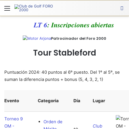
Menú
A
LT 6
: Inscripciones abiertas
Patrocinador del Foro 2000
Tour Stableford
Puntuación 2024: 40 puntos al 6º puesto. Del 1º al 5º, se
suman la diferencia puntos + bonus (5, 4, 3, 2, 1)
Evento
Categoria
Día
Lugar
Torneo 9
Orden de
OM -
Club
Mérito