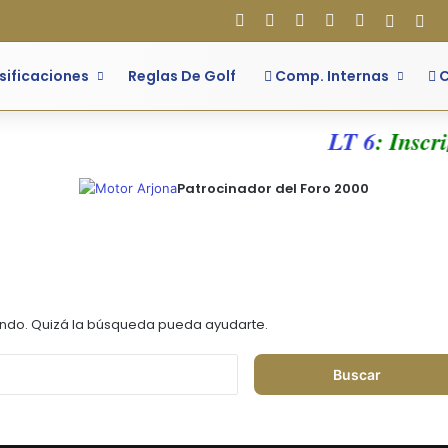
Facebook
X
Flickr
YouTube
Instagram
Acces
Bar
sificaciones
Reglas De Golf
Comp. Internas
C
LT 6
: Inscri
Patrocinador del Foro 2000
ndo. Quizá la búsqueda pueda ayudarte.
Buscar: