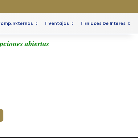
o
ra lateral
omp. Externas
Ventajas
Enlaces De Interes
pciones abiertas